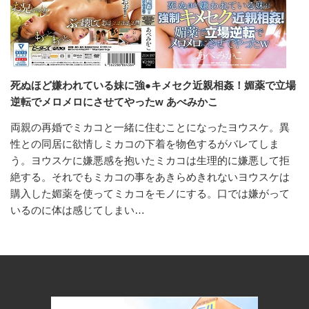
死ぬほど嫌われている妹に強●キメセク近親相姦！媚薬で立場
逆転でメロメロにさせてやったw あべみかこ
両親の再婚でミカコと一緒に住むことになったヨウスケ。異
性との同居に欲情しミカコの下着を物色するがバレてしま
う。ヨウスケに嫌悪感を抱いたミカコは生理的に嫌悪して拒
絶する。それでもミカコの事をあきらめきれないヨウスケは
購入した媚薬を使ってミカコをモノにする。口では嫌がって
いるのに体は感じてしまい…